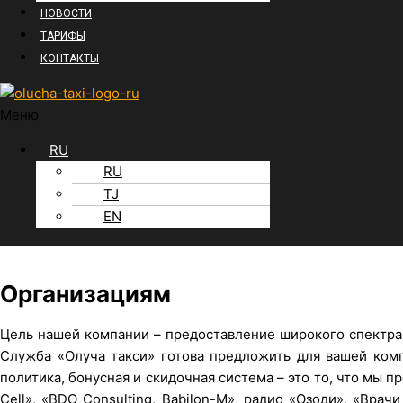
НОВОСТИ
ТАРИФЫ
КОНТАКТЫ
Меню
RU
RU
TJ
EN
Организациям
Цель нашей компании – предоставление широкого спектра 
Служба «Олуча такси» готова предложить для вашей ком
политика, бонусная и скидочная система – это то, что мы
Cell», «BDO Consulting, Babilon-M», радио «Озоди», «Врач