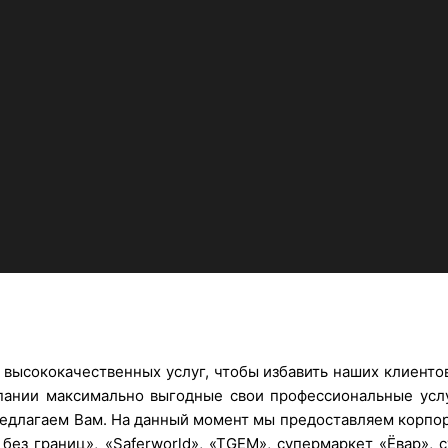
высококачественных услуг, чтобы избавить наших клиентов
пании максимально выгодные свои профессиональные услу
 предлагаем Вам. На данный момент мы предоставляем корпо
и без границ», «Saferworld», «TGEM», супермаркет «Ёвар»,