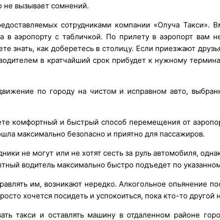
во не вызывает сомнений.
редоставляемых сотрудниками компании «Олуча Такси». В
ча в аэропорту с табличкой. По прилету в аэропорт вам 
те знать, как доберетесь в столицу. Если приезжают друзья
 водителем в кратчайший срок прибудет к нужному термина
движение по городу на чистом и исправном авто, выбран
раете комфортный и быстрый способ перемещения от аэропо
рошла максимально безопасно и приятно для пассажиров.
ики не могут или не хотят сесть за руль автомобиля, одна
ытный водитель максимально быстро подъедет по указанном
авлять им, возникают нередко. Алкогольное опьянение пос
осто хочется посидеть и успокоиться, пока кто-то другой н
ть такси и оставлять машину в отдаленном районе горо