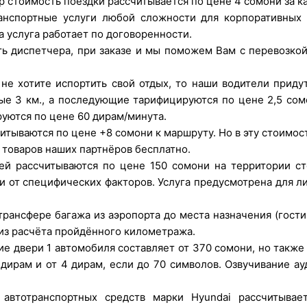
 стоимость поездки рассчитывается по цене 4 сомони за к
нспортные услуги любой сложности для корпоративных к
 услуга работает по договоренности.
ь диспетчера, при заказе и мы поможем Вам с перевозко
 не хотите испортить свой отдых, то наши водители прид
вые 3 км., а последующие тарифицируются по цене 2,5 со
уются по цене 60 дирам/минута.
итываются по цене +8 сомони к маршруту. Но в эту стоимос
 товаров наших партнёров бесплатно.
й рассчитываются по цене 150 сомони на территории ст
и от специфических факторов. Услуга предусмотрена для л
трансфере багажа из аэропорта до места назначения (гости
я из расчёта пройдённого километража.
ие двери 1 автомобиля составляет от 370 сомони, но такж
дирам и от 4 дирам, если до 70 символов. Озвучивание ау
 автотранспортных средств марки Hyundai рассчитывае