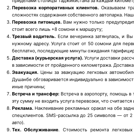
приделами столицы Таджикистана за каждый километр
Перевозка корпоративных клиентов.
Оказываем тра
сложностях содержания собственного автопарка. Наша
Перевозка питомцев.
Вам нужно только предупредит
стоит всего лишь +8 сомони к маршруту;
Трезвый водитель.
Если вечеринка затянулась, и Вы
нужному адресу. Услуга стоит от 50 сомони для пер
бесплатно, последующие минуты ожидания тарифицир
Доставка (курьерская услуга).
Услуги доставки рассч
в зависимости от пройденного километража. Доставка
Эвакуация.
Цены за эвакуацию легковых автомобиле
Душанбе обговаривается индивидуально в зависимост
иные причины;
Встреча и трансфер:
Встреча в аэропорту, помощь в 
эту сумму не входить услуга перевозки, что считаетс
Реклама.
Наклеивание рекламных оракал на обе задн
спецклиентов. SMS-рассылка до 25 символов — от 2 
авто
).
Тех. Обслуживание
. Стоимость ремонта легковых