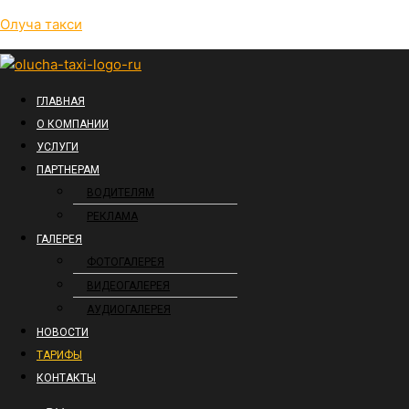
Перейти
Меню
Меню
Меню
Олуча такси
к
содержимому
ГЛАВНАЯ
О КОМПАНИИ
УСЛУГИ
ПАРТНЕРАМ
ВОДИТЕЛЯМ
РЕКЛАМА
ГАЛЕРЕЯ
ФОТОГАЛЕРЕЯ
ВИДЕОГАЛЕРЕЯ
АУДИОГАЛЕРЕЯ
НОВОСТИ
ТАРИФЫ
КОНТАКТЫ