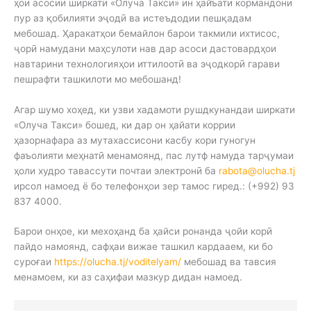
ҳои асосии ширкати «Олуча Такси» ин ҳайъати кормандони
пур аз қобилияти эҷодӣ ва истеъдодии пешқадам
мебошад. Ҳаракатҳои бемайлон барои такмили ихтисос,
ҷорӣ намудани маҳсулоти нав дар асоси дастовардҳои
навтарини технологияҳои иттилоотӣ ва эҷодкорӣ гарави
пешрафти ташкилоти мо мебошанд!
Агар шумо хоҳед, ки узви хадамоти рушдкунандаи ширкати
«Олуча Такси» бошед, ки дар он ҳайати коррии
ҳазорнафара аз мутахассисони касбу кори гуногун
фаъолияти меҳнатӣ менамоянд, пас лутф намуда тарҷумаи
ҳоли худро тавассути почтаи электронӣ ба
rabota@olucha.tj
ирсол намоед ё бо телефонҳои зер тамос гиред.: (+992) 93
837 4000.
Барои онҳое, ки мехоҳанд ба ҳайси ронанда ҷойи корӣ
пайдо намоянд, сафҳаи вижае ташкил кардааем, ки бо
суроғаи
https://olucha.tj/voditelyam/
мебошад ва тавсия
менамоем, ки аз саҳифаи мазкур дидан намоед.