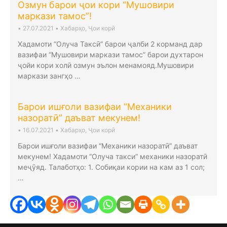
Озмун барои ҷои кори “Мушовири
маркази тамос”!
•
27.07.2021
•
Хабарҳо
,
Ҷои корӣ
Хадамоти “Олуча Таксӣ” барои ҷалби 2 корманд дар
вазифаи “Мушовири маркази тамос” барои духтарон
ҷойи кори холӣ озмун эълон менамояд.Мушовири
маркази зангҳо …
Барои ишғоли вазифаи “Механики
назоратӣ” даъват мекунем!
•
16.07.2021
•
Хабарҳо
,
Ҷои корӣ
Барои ишғоли вазифаи “Механики назоратӣ” даъват
мекунем! Хадамоти “Олуча такси” механики назоратӣ
меҷӯяд. Талаботҳо: 1. Собиқаи кории на кам аз 1 сол;
…