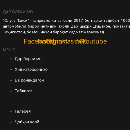
ДАР БОРАИ МО
"Олуча Такси" - ширкате, ки аз соли 2017 бо парки тақрибан 1000
автомобилӣ барои интиқоли аҳолӣ дар шаҳри Душанбе, пойтахти
Тоҷикистон, бо мошинҳои бароҳат хидмат мерасонад.
Facebook
Instagram
Odnoklassniki
Vk
Youtube
МЕНЮ
Дар бораи мо
Хидматрасониҳо
Ба ронандагон
Таблиғот
Галерея
Ҷойҳои корӣ