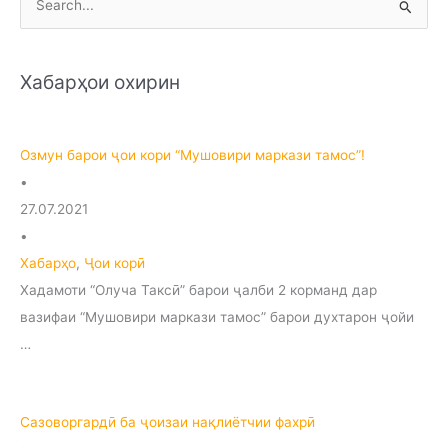
S
e
a
Хабарҳои охирин
r
c
h
Озмун барои ҷои кори “Мушовири маркази тамос”!
f
•
o
27.07.2021
r
•
:
Хабарҳо
,
Ҷои корӣ
Хадамоти “Олуча Таксӣ” барои ҷалби 2 корманд дар
вазифаи “Мушовири маркази тамос” барои духтарон ҷойи
…
Сазоворгардӣ ба ҷоизаи нақлиётчии фахрӣ