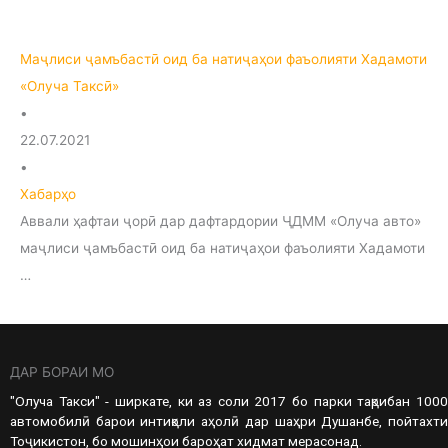
Маҷлиси ҷамъбастӣ оид ба натиҷаҳои фаъолияти Хадамоти
«Олуча Таксӣ»
•
22.07.2021
•
Хабарҳо
Аввали ҳафтаи ҷорӣ дар дафтардории ҶДММ «Олуча авто»
маҷлиси ҷамъбастӣ оид ба натиҷаҳои фаъолияти Хадамоти
…
ДАР БОРАИ МО
"Олуча Такси" - ширкате, ки аз соли 2017 бо парки тақрибан 1000
автомобилӣ барои интиқоли аҳолӣ дар шаҳри Душанбе, пойтахти
Тоҷикистон, бо мошинҳои бароҳат хидмат мерасонад.