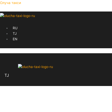
Skip
Олуча такси
to
content
Menu
RU
TJ
EN
Menu
TJ