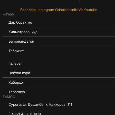
Facebook
Instagram
Odnoklassniki
Vk
Youtube
МЕНЮ
Дар бораи мо
Хидматрасониҳо
Ба ронандагон
Таблиғот
Галерея
Ҷойҳои корӣ
Хабарҳо
Тарофаҳо
ТАМОС
Суроға: ш. Душанбе, к. Қаҳҳоров, 111
(+992) 48 701 1010