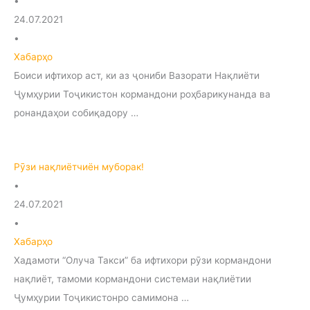
•
24.07.2021
•
Хабарҳо
Боиси ифтихор аст, ки аз ҷониби Вазорати Нақлиёти
Ҷумҳурии Тоҷикистон кормандони роҳбарикунанда ва
ронандаҳои собиқадору …
Рӯзи нақлиётчиён муборак!
•
24.07.2021
•
Хабарҳо
Хадамоти “Олуча Такси” ба ифтихори рӯзи кормандони
нақлиёт, тамоми кормандони системаи нақлиётии
Ҷумҳурии Тоҷикистонро самимона …