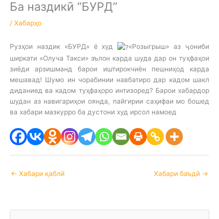
Ба наздикӣ “БУРД”
/
Хабарҳо
Рузҳои наздик «БУРД» ё худ
«Розыгрыш» аз ҷониби
ширкати «Олуча Такси» эълон карда шуда дар он туҳфаҳои
зиёди арзишманд барои иштирокчиён пешниҳод карда
мешавад! Шумо ин чорабинии навбатиро дар кадом шакл
диданиед ва кадом туҳфаҳоро интизоред? Барои хабардор
шудан аз навигариҳои оянда, пайгирии саҳифаи мо бошед
ва хабари мазкурро ба дустони худ ирсол намоед
←
Хабари қаблӣ
Хабари баъдӣ
→