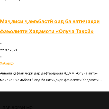
Маҷлиси ҷамъбастӣ оид ба натиҷаҳои
фаъолияти Хадамоти «Олуча Таксӣ»
•
22.07.2021
•
Хабарҳо
Аввали ҳафтаи ҷорӣ дар дафтардории ҶДММ «Олуча авто»
маҷлиси ҷамъбастӣ оид ба натиҷаҳои фаъолияти Хадамоти …
ДАР БОРАИ МО