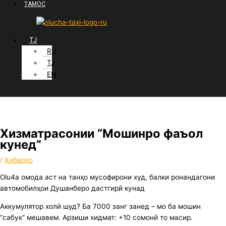
ТАМОС
TJ
RU
TJ
EN
Хизматрасонии “Мошинро фаъол
кунед”
/
Хабарҳо
Olu4a омода аст на танҳо мусофирони худ, балки ронандагони
автомобилҳои Душанберо дастгирӣ кунад
Аккумулятор холӣ шуд? Ба 7000 занг занед – мо ба мошин
“сабук” мешавем. Арзиши хидмат: +10 сомонӣ то масир.