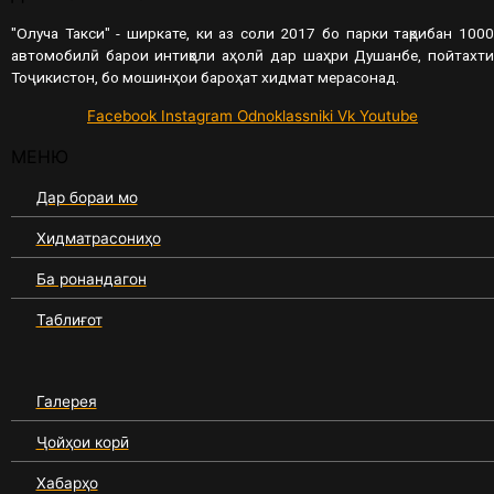
"Олуча Такси" - ширкате, ки аз соли 2017 бо парки тақрибан 1000
автомобилӣ барои интиқоли аҳолӣ дар шаҳри Душанбе, пойтахти
Тоҷикистон, бо мошинҳои бароҳат хидмат мерасонад.
Facebook
Instagram
Odnoklassniki
Vk
Youtube
МЕНЮ
Дар бораи мо
Хидматрасониҳо
Ба ронандагон
Таблиғот
Галерея
Ҷойҳои корӣ
Хабарҳо