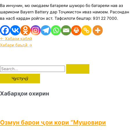
Ва инчунин, мо омодаем батареяи шуморо бо батареяи нав аз
шарикони Bayern Battery дар Тоҷикистон иваз намоем. Расондан
ва насб кардан ройгон аст. Тафсилоти бештар: 931 22 7000.
←
Хабари қаблӣ
Хабари баъдӣ
→
Хабарҳои охирин
Озмун барои ҷои кори “Мушовири