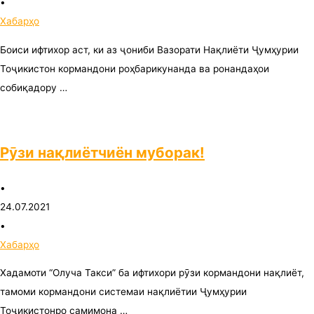
•
Хабарҳо
Боиси ифтихор аст, ки аз ҷониби Вазорати Нақлиёти Ҷумҳурии
Тоҷикистон кормандони роҳбарикунанда ва ронандаҳои
собиқадору …
Рӯзи нақлиётчиён муборак!
•
24.07.2021
•
Хабарҳо
Хадамоти “Олуча Такси” ба ифтихори рӯзи кормандони нақлиёт,
тамоми кормандони системаи нақлиётии Ҷумҳурии
Тоҷикистонро самимона …