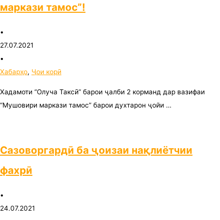
маркази тамос”!
•
27.07.2021
•
Хабарҳо
,
Ҷои корӣ
Хадамоти “Олуча Таксӣ” барои ҷалби 2 корманд дар вазифаи
“Мушовири маркази тамос” барои духтарон ҷойи …
Сазоворгардӣ ба ҷоизаи нақлиётчии
фахрӣ
•
24.07.2021